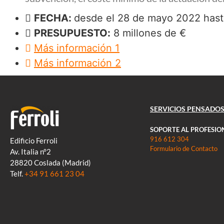
FECHA:
desde el 28 de mayo 2022 hast
PRESUPUESTO:
8 millones de €
Más información 1
Más información 2
SERVICIOS PENSADOS
SOPORTE AL PROFESIO
916 612 304
Edificio Ferroli
Formulario de Contacto
Av. Italia n°2
28820 Coslada (Madrid)
Telf.
+34 91 661 23 04